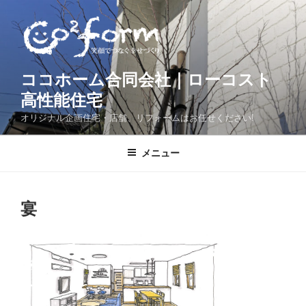
コ
ン
テ
ン
ツ
ココホーム合同会社｜ローコスト
へ
高性能住宅
ス
オリジナル企画住宅・店舗、リフォームはお任せください!
キ
ッ
メニュー
プ
宴