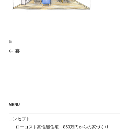
投
前
前
稿
の
宴
ナ
投
ビ
稿
ゲ
ー
シ
ョ
ン
MENU
コンセプト
ローコスト高性能住宅｜850万円からの家づくり