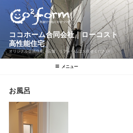
コ
ン
テ
ン
ツ
ココホーム合同会社｜ローコスト
へ
高性能住宅
ス
オリジナル企画住宅・店舗、リフォームはお任せください!
キ
ッ
メニュー
プ
お風呂