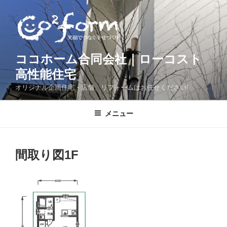
コ
ン
テ
ン
ツ
ココホーム合同会社｜ローコスト
へ
高性能住宅
ス
オリジナル企画住宅・店舗、リフォームはお任せください!
キ
ッ
メニュー
プ
間取り図1F