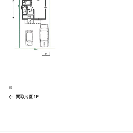
投
前
前
稿
の
間取り図1F
ナ
投
ビ
稿
ゲ
ー