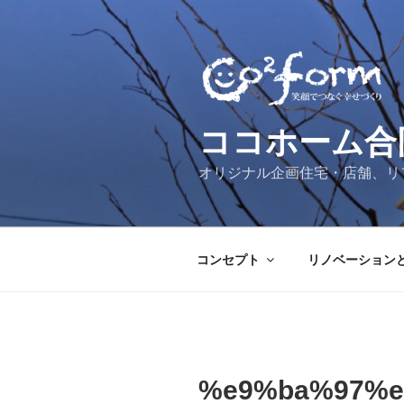
コ
ン
テ
ン
ツ
へ
ココホーム合
ス
キ
オリジナル企画住宅・店舗、リ
ッ
プ
コンセプト
リノベーション
%e9%ba%97%e