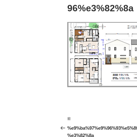
96%e3%82%8a
投
前
前
稿
の
%e9%ba%97%e9%96%93%e5%8
投
%e3%82%8a