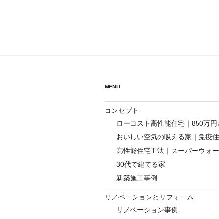
ナ
稿
ビ
ゲ
ー
シ
MENU
ョ
ン
コンセプト
ローコスト高性能住宅｜850万
おいしい空気の吸える家｜免疫住
高性能住宅工法｜スーパーウォー
30代で建てる家
新築施工事例
リノベーションとリフォーム
リノベーション事例