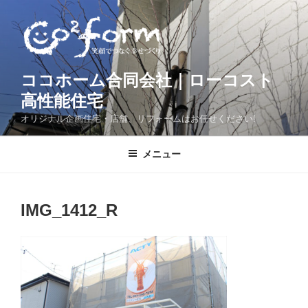
コ
ン
テ
ン
ツ
ココホーム合同会社｜ローコスト
へ
高性能住宅
ス
オリジナル企画住宅・店舗、リフォームはお任せください!
キ
ッ
メニュー
プ
IMG_1412_R