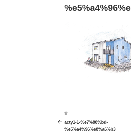
%e5%a4%96%e
投
前
前
稿
の
acty1-1-%e7%88%bd-
投
%e5%a4%96%e8%a6%b3