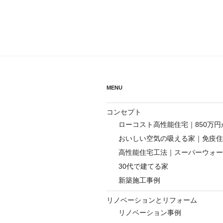
ナ
稿
ビ
ゲ
ー
シ
MENU
ョ
ン
コンセプト
ローコスト高性能住宅｜850万
おいしい空気の吸える家｜免疫住
高性能住宅工法｜スーパーウォー
30代で建てる家
新築施工事例
リノベーションとリフォーム
リノベーション事例