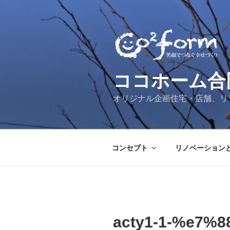
コ
ン
テ
ン
ツ
へ
ココホーム合
ス
キ
オリジナル企画住宅・店舗、リ
ッ
プ
コンセプト
リノベーション
acty1-1-%e7%8