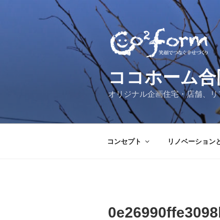
コ
ン
テ
ン
ツ
へ
ココホーム合
ス
キ
オリジナル企画住宅・店舗、リ
ッ
プ
コンセプト
リノベーション
0e26990ffe309