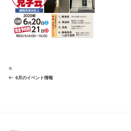
投
前
前
稿
の
6月のイベント情報
ナ
投
ビ
稿
ゲ
ー
シ
ョ
ン