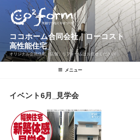
コ
ン
テ
ン
ツ
ココホーム合同会社｜ローコスト
へ
高性能住宅
ス
オリジナル企画住宅・店舗、リフォームはお任せください!
キ
ッ
メニュー
プ
イベント6月_見学会