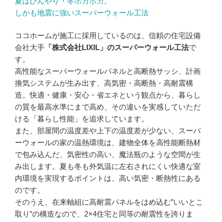
夏はひんやり・冬ポカポカ。
しかも地震に強いスーパーウォール工法
ココホームが施工に採用しているのは、信頼の住宅設備
会社大手
「株式会社LIXIL」のスーパーウォール工法
で
す。
高性能なスーパーウォールパネルと高断熱サッシ、計画
換気システムが生み出す、高気密・高断熱・高耐震構
造。快適・健康・安心・省エネという観点から、暮らし
の質を最高水準にまで高め、その違いを実感していただ
ける「暮らし性能」を追求しています。
また、部屋間の温度差や上下の温度差が少ない、スーパ
ーウォールの家の温熱環境は、建物全体を高性能断熱材
で包み込んだ、気密性の高い、魔法瓶のような空間が生
み出します。夏も冬も外気温に左右されにくい快適な室
内環境を実現するポイントは、高い気密・断熱性にある
のです。
そのうえ、在来軸組に高耐震パネルをはめ込む”いいとこ
取り”の構造なので、2×4住宅と同等の耐震性を誇りま