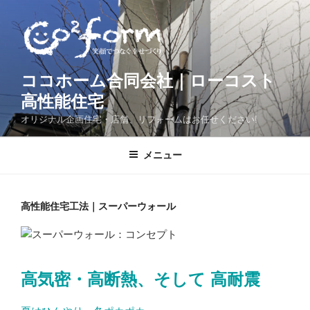
コ
ン
テ
ン
ツ
ココホーム合同会社｜ローコスト
へ
高性能住宅
ス
オリジナル企画住宅・店舗、リフォームはお任せください!
キ
ッ
メニュー
プ
高性能住宅工法｜スーパーウォール
高気密・高断熱、そして 高耐震