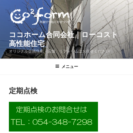
コ
ン
テ
ン
ツ
ココホーム合同会社｜ローコスト
へ
高性能住宅
ス
オリジナル企画住宅・店舗、リフォームはお任せください!
キ
ッ
メニュー
プ
定期点検