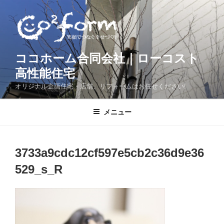
コ
ン
テ
ン
ツ
ココホーム合同会社｜ローコスト
へ
高性能住宅
ス
オリジナル企画住宅・店舗、リフォームはお任せください!
キ
ッ
メニュー
プ
3733a9cdc12cf597e5cb2c36d9e36
529_s_R