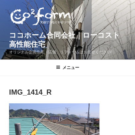
コ
ン
テ
ン
ツ
ココホーム合同会社｜ローコスト
へ
高性能住宅
ス
オリジナル企画住宅・店舗、リフォームはお任せください!
キ
ッ
メニュー
プ
IMG_1414_R