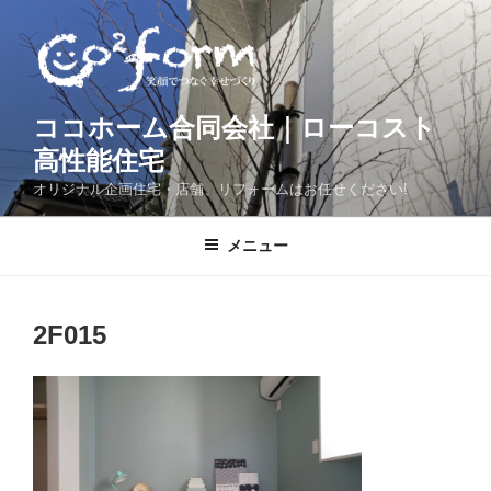
コ
ン
テ
ン
ツ
ココホーム合同会社｜ローコスト
へ
高性能住宅
ス
オリジナル企画住宅・店舗、リフォームはお任せください!
キ
ッ
メニュー
プ
2F015