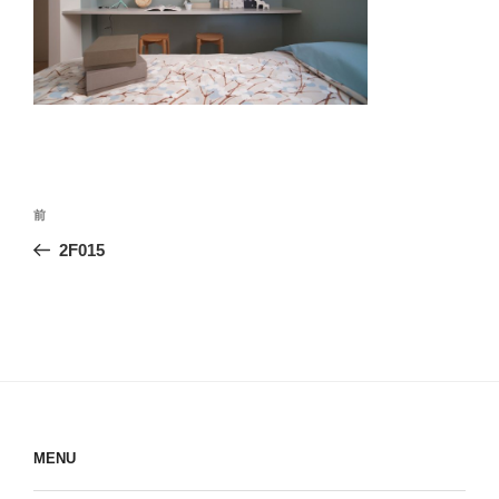
投
前
前
稿
の
2F015
ナ
投
ビ
稿
ゲ
ー
シ
ョ
ン
MENU