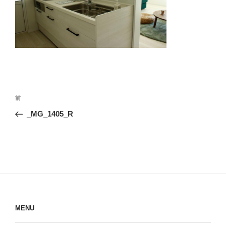
投
前
前
稿
の
_MG_1405_R
ナ
投
ビ
稿
ゲ
ー
シ
ョ
ン
MENU