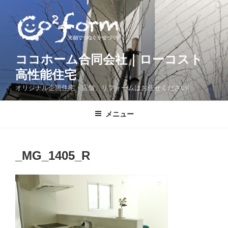
コ
ン
テ
ン
ツ
ココホーム合同会社｜ローコスト
へ
高性能住宅
ス
オリジナル企画住宅・店舗、リフォームはお任せください!
キ
ッ
メニュー
プ
_MG_1405_R