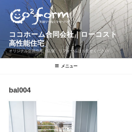
コ
ン
テ
ン
ツ
ココホーム合同会社｜ローコスト
へ
高性能住宅
ス
オリジナル企画住宅・店舗、リフォームはお任せください!
キ
ッ
メニュー
プ
bal004