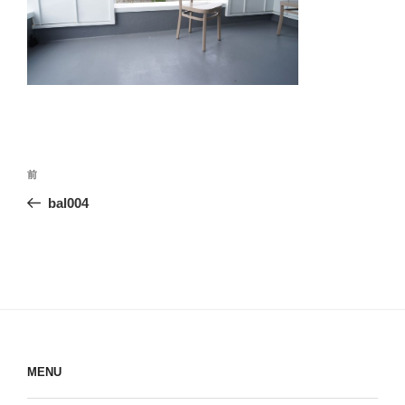
投
前
前
稿
の
bal004
ナ
投
ビ
稿
ゲ
ー
シ
ョ
ン
MENU