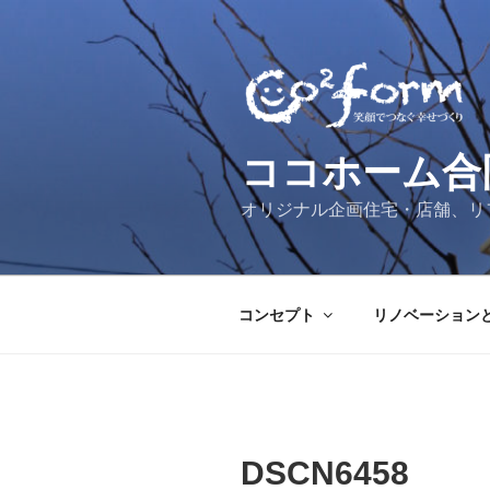
コ
ン
テ
ン
ツ
へ
ココホーム合
ス
キ
オリジナル企画住宅・店舗、リ
ッ
プ
コンセプト
リノベーション
DSCN6458