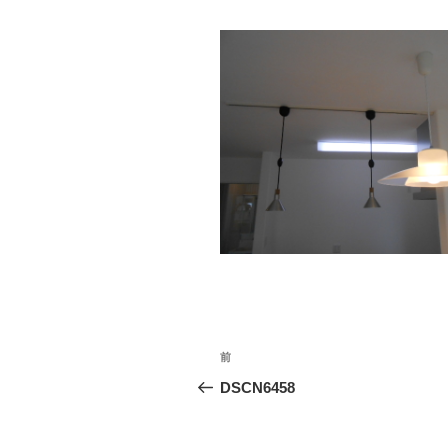
投
前
前
稿
の
DSCN6458
投
ナ
稿