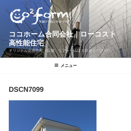
コ
ン
テ
ン
ツ
ココホーム合同会社｜ローコスト
へ
高性能住宅
ス
オリジナル企画住宅・店舗、リフォームはお任せください!
キ
ッ
メニュー
プ
DSCN7099