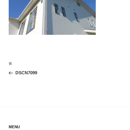
投
前
前
稿
の
DSCN7099
ナ
投
ビ
稿
ゲ
ー
シ
ョ
ン
MENU