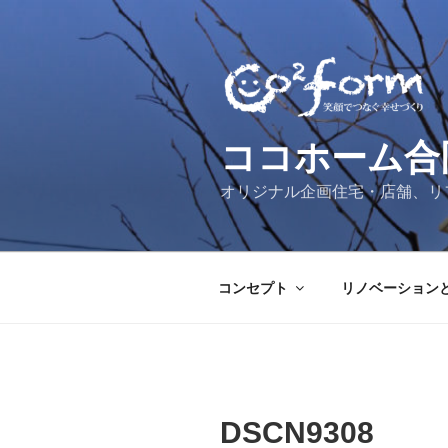
コ
ン
テ
ン
ツ
へ
ココホーム合
ス
キ
オリジナル企画住宅・店舗、リ
ッ
プ
コンセプト
リノベーション
DSCN9308