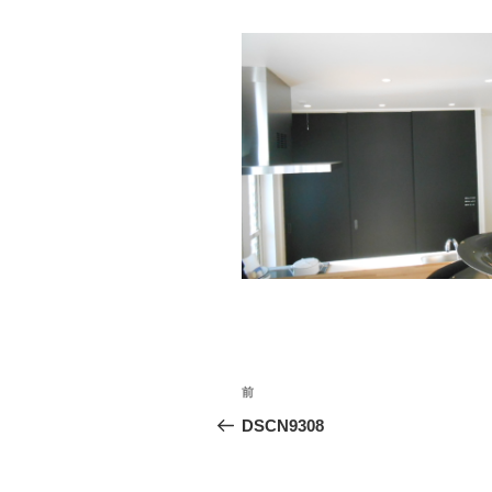
投
前
前
稿
の
DSCN9308
投
ナ
稿