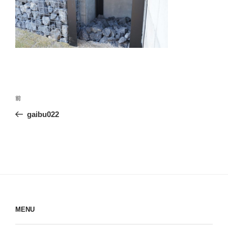
投
前
前
稿
の
gaibu022
ナ
投
ビ
稿
ゲ
ー
シ
ョ
ン
MENU