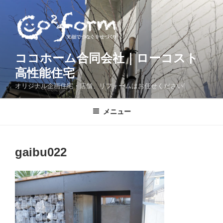
コ
ン
テ
ン
ツ
ココホーム合同会社｜ローコスト
へ
高性能住宅
ス
オリジナル企画住宅・店舗、リフォームはお任せください!
キ
ッ
メニュー
プ
gaibu022