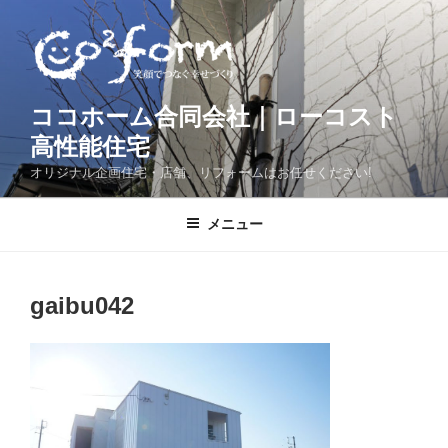
コ
ン
テ
ン
ツ
ココホーム合同会社｜ローコスト
へ
高性能住宅
ス
オリジナル企画住宅・店舗、リフォームはお任せください!
キ
ッ
メニュー
プ
gaibu042