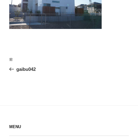
投
前
前
稿
の
gaibu042
ナ
投
ビ
稿
ゲ
ー
シ
ョ
ン
MENU