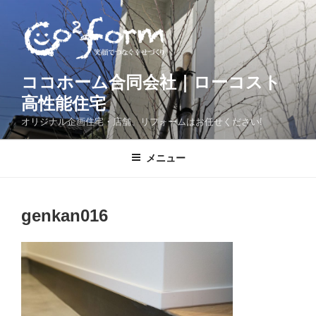
コ
ン
テ
ン
ツ
ココホーム合同会社｜ローコスト
へ
高性能住宅
ス
オリジナル企画住宅・店舗、リフォームはお任せください!
キ
ッ
メニュー
プ
genkan016