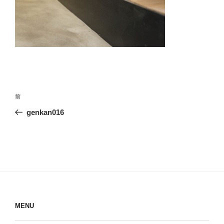
投
前
前
稿
の
genkan016
ナ
投
ビ
稿
ゲ
ー
シ
ョ
ン
MENU