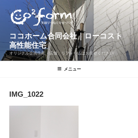
コ
ン
テ
ン
ツ
ココホーム合同会社｜ローコスト
へ
高性能住宅
ス
オリジナル企画住宅・店舗、リフォームはお任せください!
キ
ッ
メニュー
プ
IMG_1022