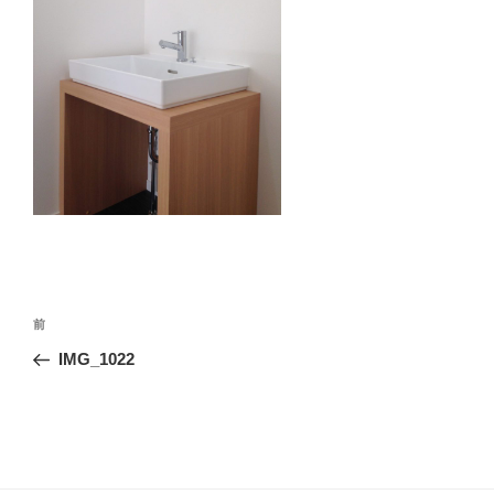
投
前
前
稿
の
IMG_1022
ナ
投
ビ
稿
ゲ
ー