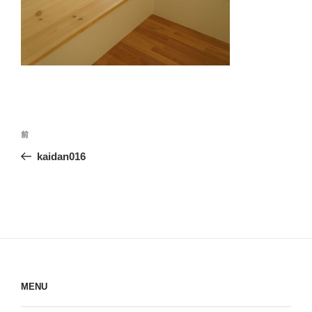
投
前
前
稿
の
kaidan016
ナ
投
ビ
稿
ゲ
ー
シ
ョ
ン
MENU