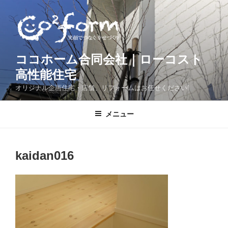
コ
ン
テ
ン
ツ
ココホーム合同会社｜ローコスト
へ
高性能住宅
ス
オリジナル企画住宅・店舗、リフォームはお任せください!
キ
ッ
メニュー
プ
kaidan016