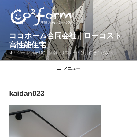
コ
ン
テ
ン
ツ
ココホーム合同会社｜ローコスト
へ
高性能住宅
ス
オリジナル企画住宅・店舗、リフォームはお任せください!
キ
ッ
メニュー
プ
kaidan023