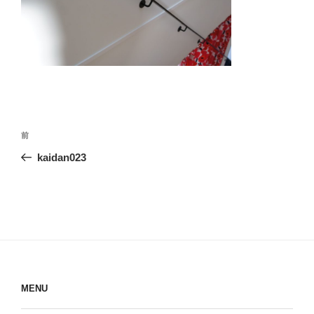
投
前
前
稿
の
kaidan023
ナ
投
ビ
稿
ゲ
ー
シ
ョ
ン
MENU