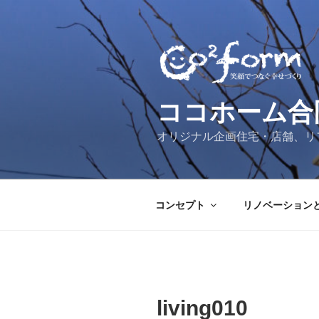
コ
ン
テ
ン
ツ
へ
ココホーム合
ス
キ
オリジナル企画住宅・店舗、リ
ッ
プ
コンセプト
リノベーション
living010