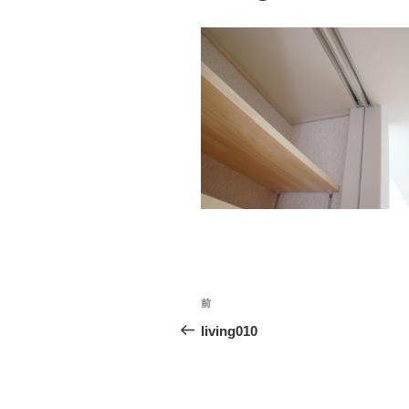
投
前
前
稿
の
living010
投
ナ
稿
ビ