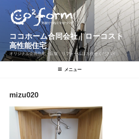
コ
ン
テ
ン
ツ
ココホーム合同会社｜ローコスト
へ
高性能住宅
ス
オリジナル企画住宅・店舗、リフォームはお任せください!
キ
ッ
メニュー
プ
mizu020