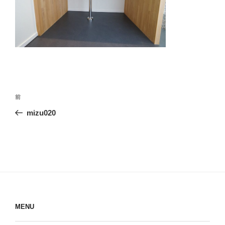
投
前
前
稿
の
mizu020
ナ
投
ビ
稿
ゲ
ー
シ
ョ
ン
MENU