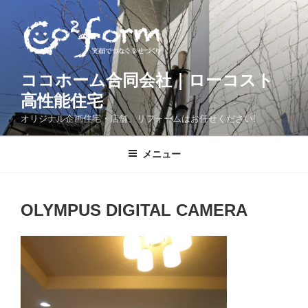
コ
ン
テ
ン
ツ
ココホーム合同会社｜ローコスト
へ
高性能住宅
ス
オリジナル企画住宅・店舗、リフォームはお任せください!
キ
ッ
メニュー
プ
OLYMPUS DIGITAL CAMERA