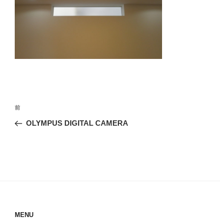
投
前
前
稿
の
OLYMPUS DIGITAL CAMERA
ナ
投
ビ
稿
ゲ
ー
シ
ョ
ン
MENU