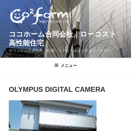
コ
ン
テ
ン
ツ
ココホーム合同会社｜ローコスト
へ
高性能住宅
ス
オリジナル企画住宅・店舗、リフォームはお任せください!
キ
ッ
メニュー
プ
OLYMPUS DIGITAL CAMERA