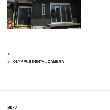
投
前
前
稿
の
OLYMPUS DIGITAL CAMERA
ナ
投
ビ
稿
ゲ
ー
シ
ョ
ン
MENU