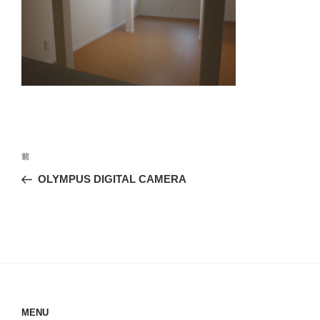
投
前
前
稿
の
OLYMPUS DIGITAL CAMERA
ナ
投
ビ
稿
ゲ
ー
シ
ョ
ン
MENU