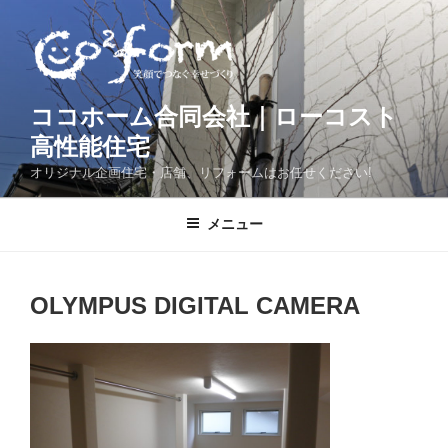
コ
ン
テ
ン
ツ
ココホーム合同会社｜ローコスト
へ
高性能住宅
ス
オリジナル企画住宅・店舗、リフォームはお任せください!
キ
ッ
メニュー
プ
OLYMPUS DIGITAL CAMERA