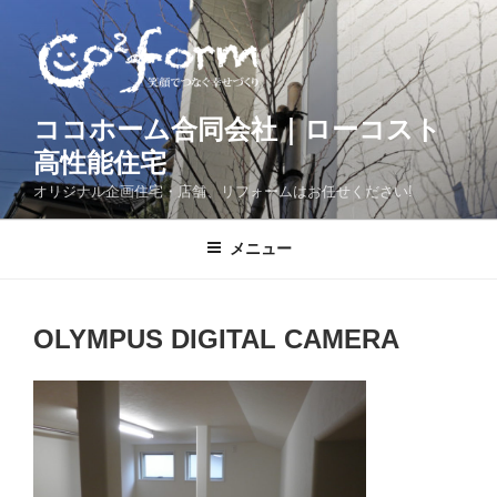
コ
ン
テ
ン
ツ
ココホーム合同会社｜ローコスト
へ
高性能住宅
ス
オリジナル企画住宅・店舗、リフォームはお任せください!
キ
ッ
メニュー
プ
OLYMPUS DIGITAL CAMERA