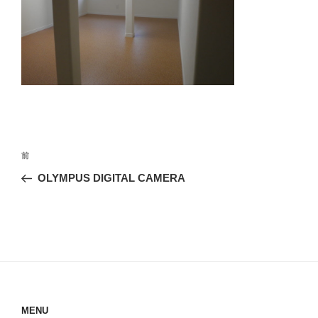
投
前
前
稿
の
OLYMPUS DIGITAL CAMERA
ナ
投
ビ
稿
ゲ
ー
シ
ョ
ン
MENU