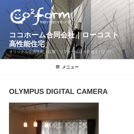
コ
ン
テ
ン
ツ
ココホーム合同会社｜ローコスト
へ
高性能住宅
ス
オリジナル企画住宅・店舗、リフォームはお任せください!
キ
ッ
メニュー
プ
OLYMPUS DIGITAL CAMERA