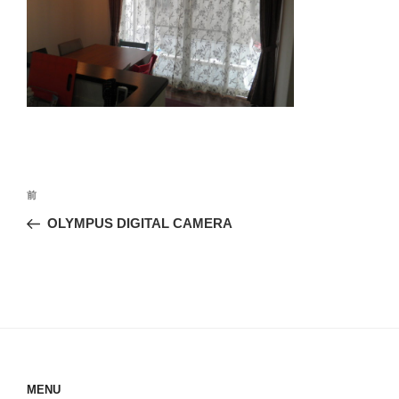
投
前
前
稿
の
OLYMPUS DIGITAL CAMERA
ナ
投
ビ
稿
ゲ
ー
シ
ョ
ン
MENU