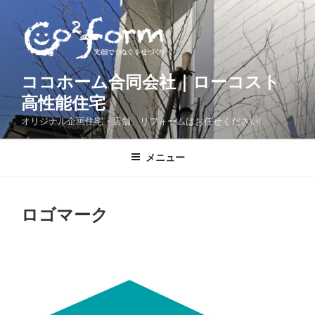
コ
ン
テ
ン
ツ
ココホーム合同会社｜ローコスト
へ
高性能住宅
ス
オリジナル企画住宅・店舗、リフォームはお任せください!
キ
ッ
メニュー
プ
ロゴマーク