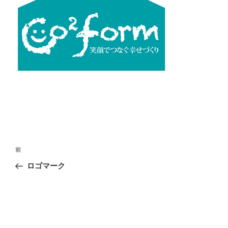
投
前
前
稿
の
ロゴマーク
ナ
投
ビ
稿
ゲ
ー